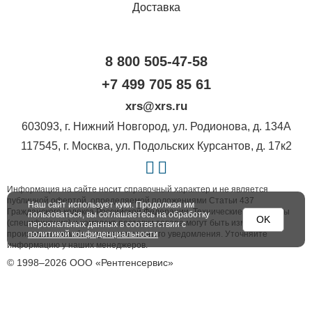
Доставка
8 800 505-47-58
+7 499 705 85 61
xrs@xrs.ru
603093
, г.
Нижний Новгород
,
ул. Родионова, д. 134А
117545
, г.
Москва
,
ул. Подольских Курсантов, д. 17к2
Информация на сайте носит справочный характер и не является
публичной офертой, определяемой положениями Статьи 437
Наш сайт использует куки. Продолжая им
Гражданского кодекса Российской Федерации. Технические параметры
пользоваться, вы соглашаетесь на обработку
OK
(спецификация) и комплект поставки товара могут быть изменены
персональных данных в соответствии с
производителем без предварительного уведомления. Уточняйте
политикой конфиденциальности
информацию у наших менеджеров.
© 1998–2026 ООО «Рентгенсервис»