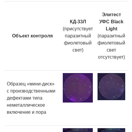
Элитест
КД-33Л
УФС
Black
(присутствует
Light
Объект контроля
паразитный
(паразитный
фиолетовый
фиолетовый
свет)
свет
отсутствует)
Образец «мини-диск»
с производственными
дефектами типа
неметаллическое
включение и пора