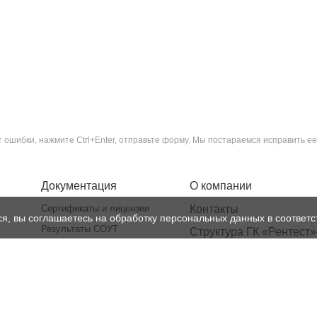
ошибки, нажмите Ctrl+Enter, отправьте форму. Мы постараемся исправить ее
Документация
О компании
Сертификаты и лицензии
Контакты
ся, вы соглашаетесь на обработку персональных данных в соответс
Результаты СОУТ
Структура ГК «Рентест»
Политика
Реквизиты
конфиденциальности
Лицензии
Нормативная база
Доставка