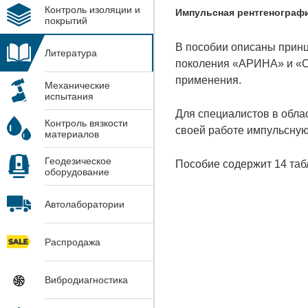
Контроль изоляции и
Импульсная рентгенография
покрытий
В пособии описаны принц
Литература
поколения «АРИНА» и «С
применения.
Механические
испытания
Для специалистов в обла
Контроль вязкости
своей работе импульсную
материалов
Геодезическое
Пособие содержит 14 таб
оборудование
Автолаборатории
Распродажа
Вибродиагностика