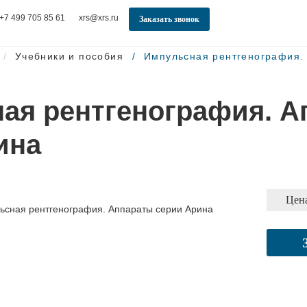
+7 499 705 85 61
xrs@xrs.ru
Заказать звонок
Учебники и пособия
Импульсная рентгенография.
ая рентгенография. А
ина
Цена