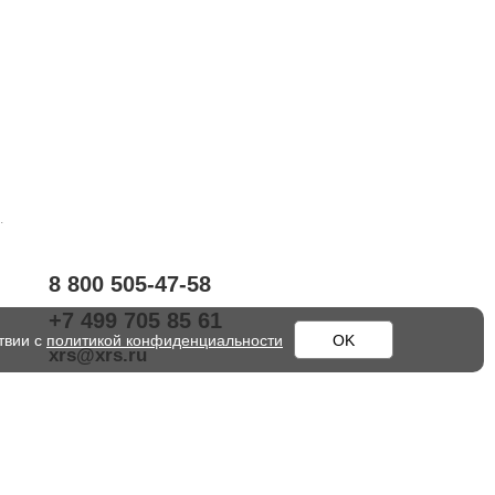
.
8 800 505-47-58
+7 499 705 85 61
твии с
политикой конфиденциальности
OK
xrs@xrs.ru
603093
, г.
Нижний Новгород
,
ул.
Родионова, д. 134А
117545
, г.
Москва
,
ул. Подольских
Курсантов, д. 17к2