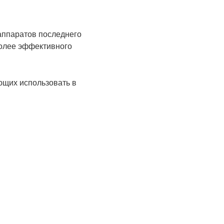
аппаратов последнего
олее эффективного
ющих использовать в