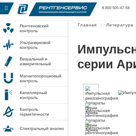
8 800 505-47-58
Главная
Литература
Рентгеновский
контроль
Ультразвуковой
Импульсн
контроль
Визуальный и
серии Ар
измерительный
контроль
Магнитопорошковый
контроль
Капиллярный
контроль
Контроль
герметичности
Спектральный анализ