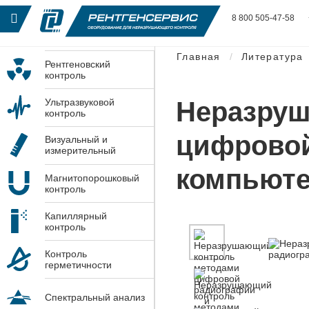
8 800 505-47-58
Главная
Литература
Рентгеновский
контроль
Неразруш
Ультразвуковой
контроль
цифровой
Визуальный и
измерительный
контроль
компьюте
Магнитопорошковый
контроль
Капиллярный
контроль
Контроль
герметичности
Спектральный анализ