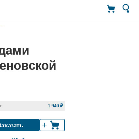
..
одами
еновской
:
1 940 ₽
+
Заказать