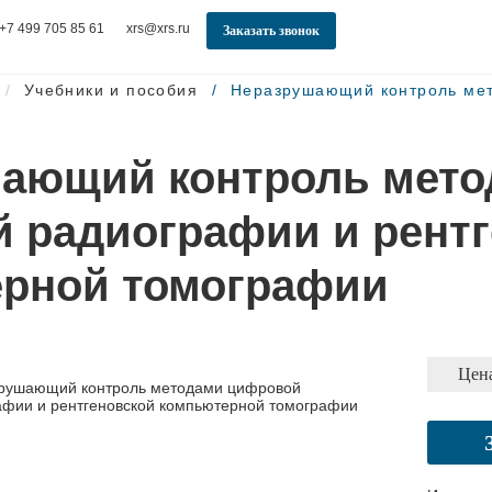
+7 499 705 85 61
xrs@xrs.ru
Заказать звонок
Учебники и пособия
Неразрушающий контроль мет.
ающий контроль мет
 радиографии и рентг
рной томографии
Цена