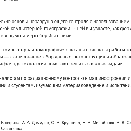
ческие основы неразрушающего контроля с использованием
ской компьютерной томографии. В ней вы узнаете, как ф
утся шумы и меры борьбы с ними.
ая компьютерная томография» описаны принципы работы т
ля — сканирование, сбор данных, реконструкция изображе
фии, где технологии помогают решать сложные задачи.
циалистам по радиационному контролю в машиностроении и
ции и студентам, изучающим материаловедение и испытани
. Косарина, А. А. Демидов, О. А. Крупнина, Н. А. Михайлова, А. В. 
. Осияненко