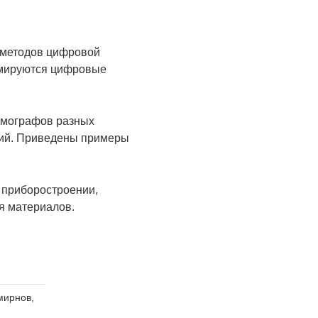
 методов цифровой
ормируются цифровые
омографов разных
ний. Приведены примеры
 приборостроении,
я материалов.
Смирнов,