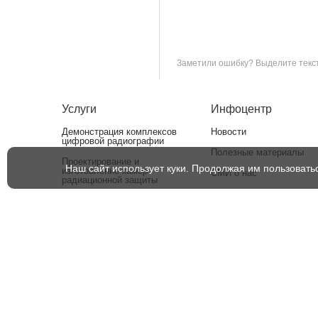
Заметили ошибку? Выделите текст 
Услуги
Инфоцентр
Демонстрация комплексов
Новости
цифровой радиографии
Полезные материалы
Проектирование и
Наш сайт использует куки. Продолжая им пользовать
изготовление камер
СМИ о нас
радиационной защиты
Сервисное обслуживание и
ремонт
Поверка и калибровка
измерительных приборов
Утилизация рентгеновских
аппаратов
Оснащение лабораторий НК
оборудованием для
аттестации