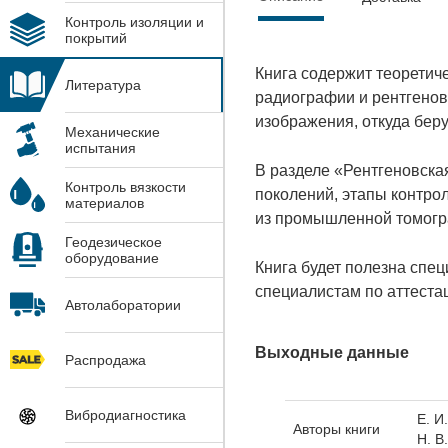
Контроль изоляции и
покрытий
Книга содержит теорети
Литература
радиографии и рентгенов
изображения, откуда бер
Механические
испытания
В разделе «Рентгеновск
Контроль вязкости
поколений, этапы контро
материалов
из промышленной томогра
Геодезическое
оборудование
Книга будет полезна спе
специалистам по аттеста
Автолаборатории
Выходные данные
Распродажа
Вибродиагностика
Е. И
Авторы книги
Н. В