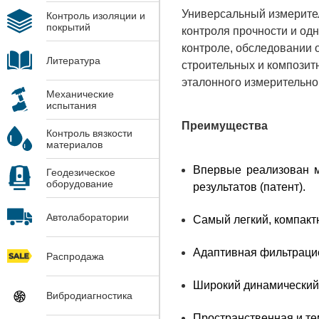
Универсальный измерите
Контроль изоляции и
покрытий
контроля прочности и од
контроле, обследовании о
Литература
строительных и компози
эталонного измерительно
Механические
испытания
Преимущества
Контроль вязкости
материалов
Впервые реализован м
Геодезическое
оборудование
результатов (патент).
Автолаборатории
Самый легкий, компакт
Адаптивная фильтрацие
Распродажа
Широкий динамический 
Вибродиагностика
Пространственная и те