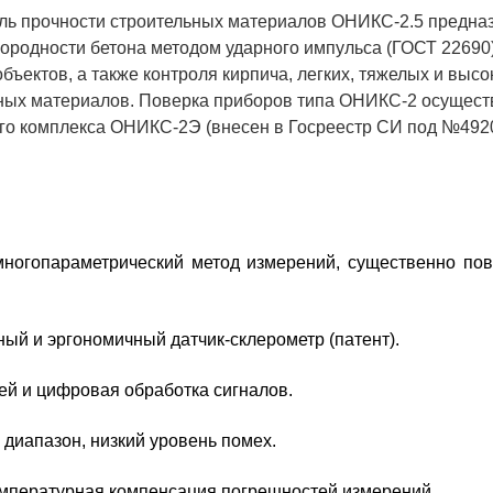
ль прочности строительных материалов ОНИКС-2.5 предназ
нородности бетона методом ударного импульса (ГОСТ 22690
бъектов, а также контроля кирпича, легких, тяжелых и выс
тных материалов. Поверка приборов типа ОНИКС-2 осущест
го комплекса ОНИКС-2Э (внесен в Госреестр СИ под №4920
ногопараметрический метод измерений, существенно п
ный и эргономичный датчик-склерометр (патент).
й и цифровая обработка сигналов.
диапазон, низкий уровень помех.
мпературная компенсация погрешностей измерений.