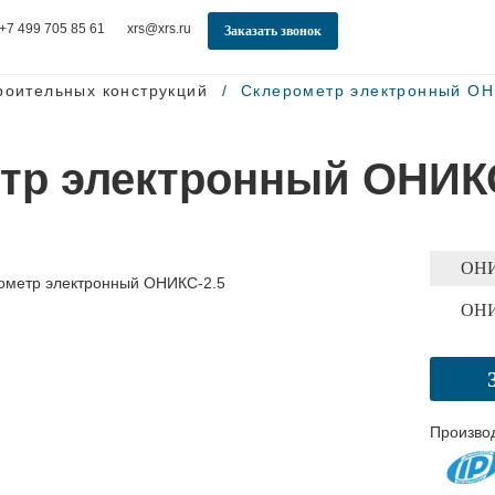
+7 499 705 85 61
xrs@xrs.ru
Заказать звонок
роительных конструкций
Склерометр электронный ОН
тр электронный ОНИКС
ОНИ
ОНИ
Произво