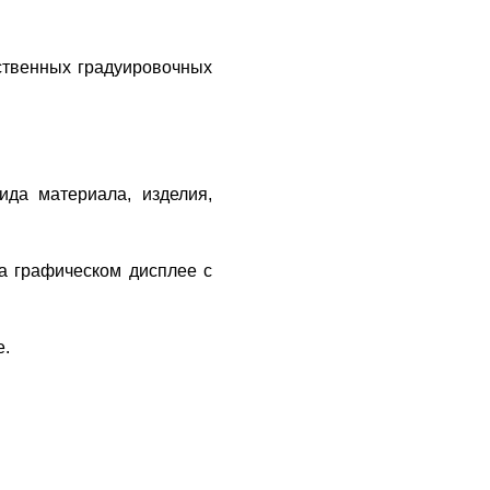
ственных градуировочных
ида материала, изделия,
а графическом дисплее с
е.