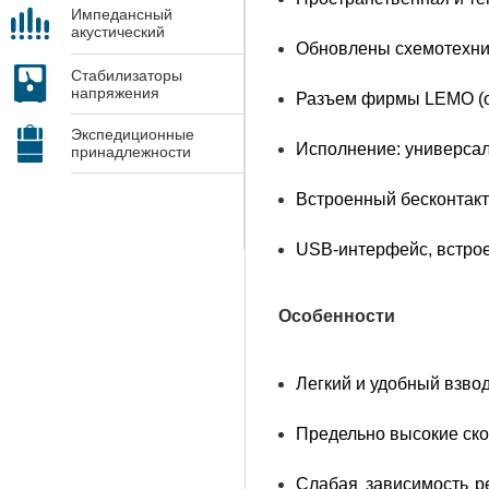
Импедансный
акустический
Обновлены схемотехник
контроль
Стабилизаторы
напряжения
Разъем фирмы LEMO (о
Экспедиционные
Исполнение: универсал
принадлежности
Встроенный бесконтакт
USB-интерфейс, встрое
Особенности
Легкий и удобный взво
Предельно высокие ско
Слабая зависимость ре