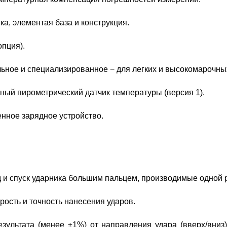
а, элементая база и конструкция.
пция).
ьное и специализированное − для легких и высокомарочных
ный пирометрический датчик температуры (версия 1).
нное зарядное устройство.
д и спуск ударника большим пальцем, производимые одной 
рость и точность нанесения ударов.
зультата (менее ±1%) от направления удара (вверх/вниз