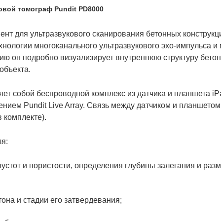
овой томограф Pundit PD8000
ент для ультразвукового сканирования бетонных конструкц
нологии многоканального ультразвукового эхо-импульса 
ю он подробно визуализирует внутреннюю структуру бетон
объекта.
ет собой беспроводной комплекс из датчика и планшета iP
нием Pundit Live Array. Связь между датчиком и планшетом
в комплекте).
я:
пустот и пористости, определения глубины залегания и раз
тона и стадии его затвердевания;