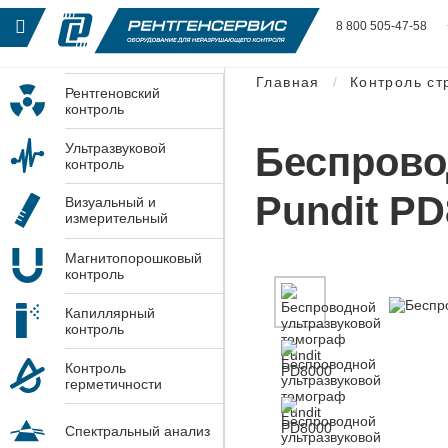
8 800 505-47-58
Главная
Контроль ст
Рентгеновский
контроль
Беспрово
Ультразвуковой
контроль
Pundit PD
Визуальный и
измерительный
контроль
Магнитопорошковый
контроль
Капиллярный
контроль
Контроль
герметичности
Спектральный анализ