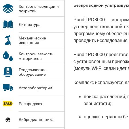
Беспроводной ультразвук
Контроль изоляции и
покрытий
Pundit PD8000 — инструм
Литература
усовершенствованной тех
программному обеспечени
Механические
проводить исследование 
испытания
Контроль вязкости
Pundit PD8000 представля
материалов
с установленным приложе
(модуль Wi-Fi связи идет 
Геодезическое
оборудование
Комплекс используется дл
Автолаборатории
поиска расслоений, 
зернистости;
Распродажа
оценки твердости бе
Вибродиагностика