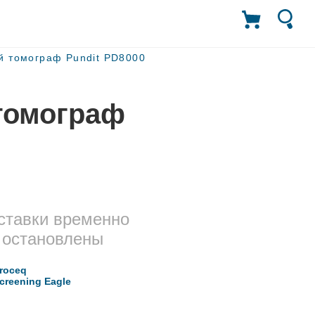
й томограф Pundit PD8000
томограф
ставки временно
остановлены
roceq
creening Eagle