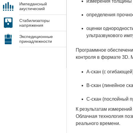
измерения толщины 
Импедансный
акустический
контроль
определения прочнос
Стабилизаторы
напряжения
оценки однородности
ультразвукового имп
Экспедиционные
принадлежности
Программное обеспечение
контроля в формате 3D. 
А-скан (с огибающей)
В-скан (линейное ск
С-скан (послойный п
К результатам измерений
Облачная технология поз
реального времени.