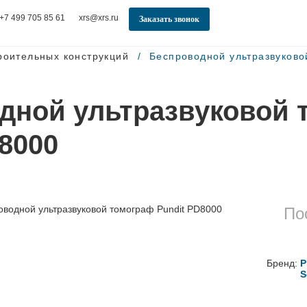
+7 499 705 85 61
xrs@xrs.ru
Заказать звонок
роительных конструкций
Беспроводной ультразвуково
дной ультразвуковой 
8000
По
Бренд:
P
S