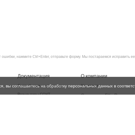
ошибки, нажмите Ctrl+Enter, отправьте форму. Мы постараемся исправить ее
Документация
О компании
ся, вы соглашаетесь на обработку персональных данных в соответс
Сертификаты и лицензии
Контакты
Результаты СОУТ
Структура ГК «Рентест»
Политика
Реквизиты
конфиденциальности
Лицензии
Нормативная база
Доставка