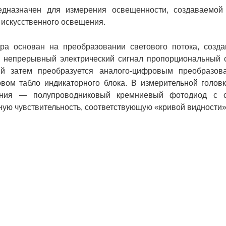
едназначен для измерения освещенности, создаваемой
искусственного освещения.
ра основан на преобразовании светового потока, созд
в непрерывный электрический сигнал пропорциональный 
ый затем преобразуется аналого-цифровым преобразов
ом табло индикаторного блока. В измерительной голов
ения — полупроводниковый кремниевый фотодиод с с
ю чувствительность, соответствующую «кривой видности»