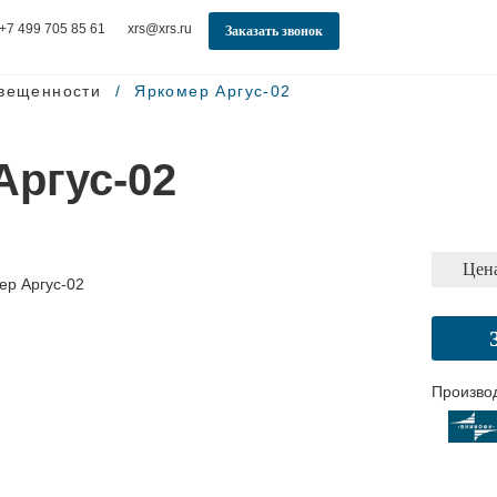
+7 499 705 85 61
xrs@xrs.ru
Заказать звонок
свещенности
Яркомер Аргус-02
Аргус-02
Цена
Произво