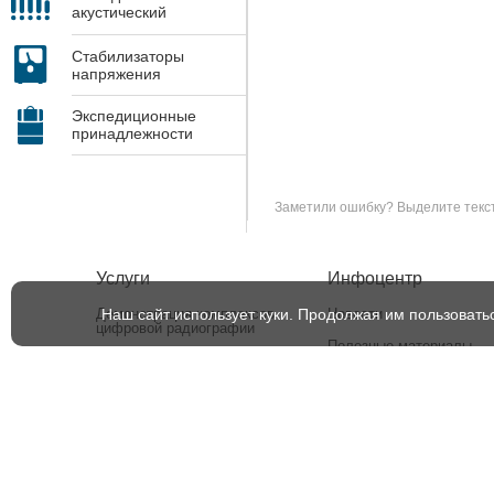
акустический
контроль
Стабилизаторы
напряжения
Экспедиционные
принадлежности
Заметили ошибку? Выделите текст 
Услуги
Инфоцентр
Наш сайт использует куки. Продолжая им пользовать
Демонстрация комплексов
Новости
цифровой радиографии
Полезные материалы
Проектирование и
изготовление камер
СМИ о нас
радиационной защиты
Сервисное обслуживание и
ремонт
Поверка и калибровка
измерительных приборов