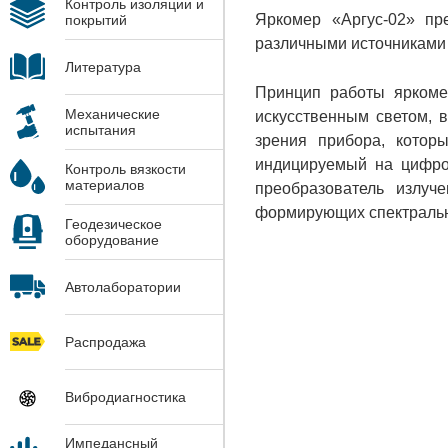
Контроль изоляции и
Яркомер «Аргус-02» пр
покрытий
различными источниками 
Литература
Принцип работы яркоме
Механические
искусственным светом, 
испытания
зрения прибора, котор
индицируемый на цифров
Контроль вязкости
материалов
преобразователь излуч
формирующих спектральну
Геодезическое
оборудование
Автолаборатории
Распродажа
Вибродиагностика
Импедансный