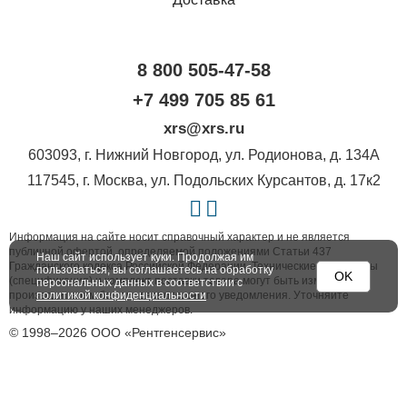
8 800 505-47-58
+7 499 705 85 61
xrs@xrs.ru
603093
, г.
Нижний Новгород
,
ул. Родионова, д. 134А
117545
, г.
Москва
,
ул. Подольских Курсантов, д. 17к2
Информация на сайте носит справочный характер и не является
публичной офертой, определяемой положениями Статьи 437
Наш сайт использует куки. Продолжая им
Гражданского кодекса Российской Федерации. Технические параметры
пользоваться, вы соглашаетесь на обработку
OK
(спецификация) и комплект поставки товара могут быть изменены
персональных данных в соответствии с
политикой конфиденциальности
производителем без предварительного уведомления. Уточняйте
информацию у наших менеджеров.
© 1998–2026 ООО «Рентгенсервис»