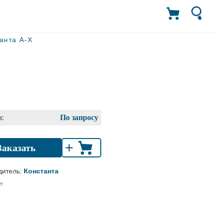
анта А-Х
:
По запросу
+
Заказать
дитель:
Константа