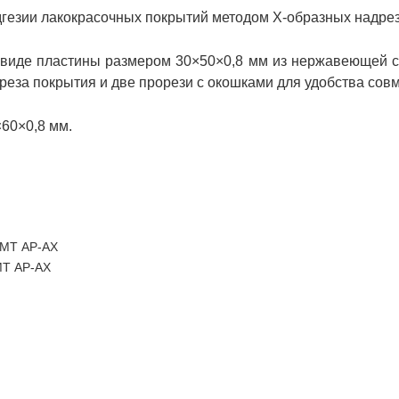
дгезии лакокрасочных покрытий методом X-образных надрез
 виде пластины размером 30×50×0,8 мм из нержавеющей с
реза покрытия и две прорези с окошками для удобства сов
60×0,8 мм.
МТ АР-АХ