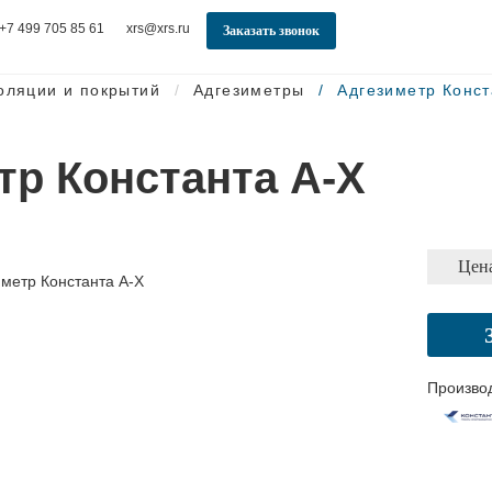
+7 499 705 85 61
xrs@xrs.ru
Заказать звонок
оляции и покрытий
Адгезиметры
Адгезиметр Конст
тр Константа А-Х
Цена
Произво