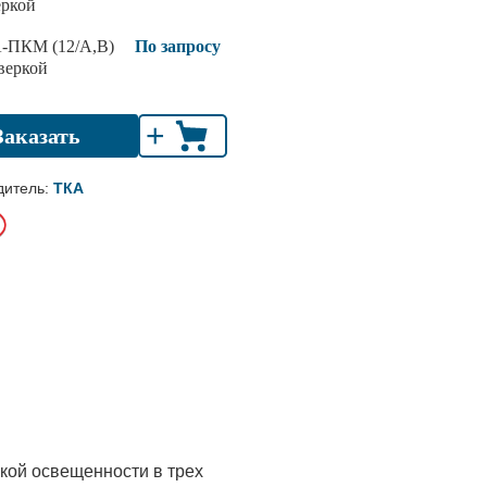
еркой
-ПКМ (12/А,В)
По запросу
веркой
+
Заказать
дитель:
ТКА
кой освещенности в трех