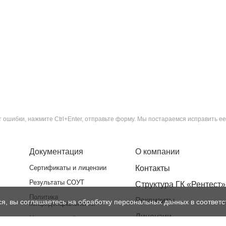
ошибки, нажмите Ctrl+Enter, отправьте форму. Мы постараемся исправить ее
Документация
О компании
Сертификаты и лицензии
Контакты
Результаты СОУТ
Структура ГК «Рентест»
Политика
Реквизиты
ся, вы соглашаетесь на обработку персональных данных в соответс
конфиденциальности
Лицензии
Нормативная база