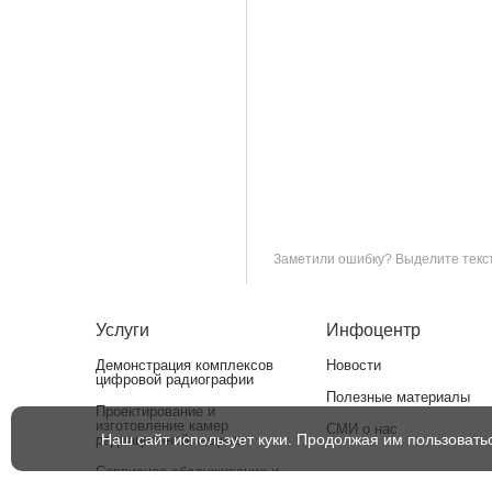
Заметили ошибку? Выделите текст 
Услуги
Инфоцентр
Демонстрация комплексов
Новости
цифровой радиографии
Полезные материалы
Проектирование и
изготовление камер
СМИ о нас
Наш сайт использует куки. Продолжая им пользовать
радиационной защиты
Сервисное обслуживание и
ремонт