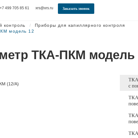
+7 499 705 85 61
xrs@xrs.ru
Заказать звонок
й контроль
Приборы для капиллярного контроля
ПКМ модель 12
метр ТКА-ПКМ модель 
ТКА
с по
ТКА
пов
ТКА
пов
ТКА