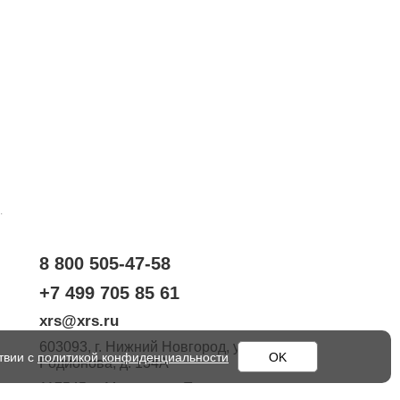
.
8 800 505-47-58
+7 499 705 85 61
xrs@xrs.ru
603093
, г.
Нижний Новгород
,
ул.
твии с
политикой конфиденциальности
OK
Родионова, д. 134А
117545
, г.
Москва
,
ул. Подольских