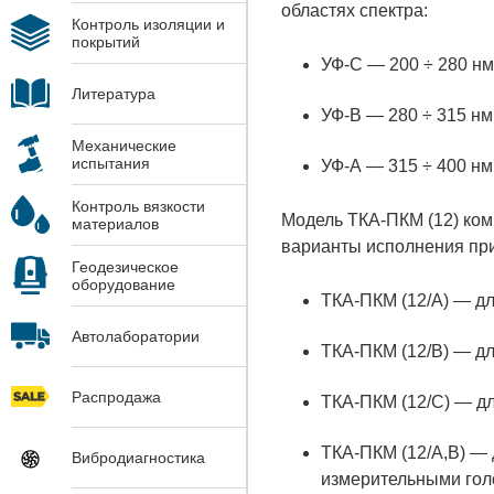
областях спектра:
Контроль изоляции и
покрытий
УФ-С — 200 ÷ 280 нм
Литература
УФ-В — 280 ÷ 315 нм
Механические
испытания
УФ-А — 315 ÷ 400 нм
Контроль вязкости
Модель ТКА-ПКМ (12) ком
материалов
варианты исполнения пр
Геодезическое
оборудование
ТКА-ПКМ (12/А) — дл
Автолаборатории
ТКА-ПКМ (12/B) — дл
Распродажа
ТКА-ПКМ (12/C) — дл
ТКА-ПКМ (12/А,B) — 
Вибродиагностика
измерительными гол