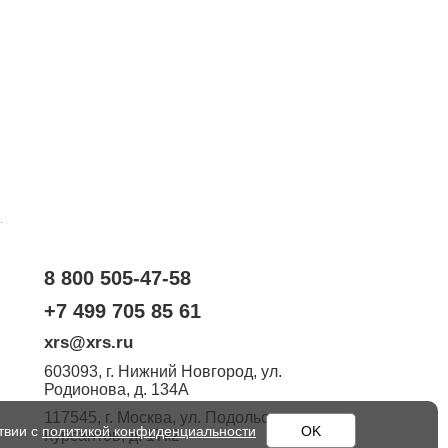
.
8 800 505-47-58
+7 499 705 85 61
xrs@xrs.ru
603093
, г.
Нижний Новгород
,
ул.
Родионова, д. 134А
117545
, г.
Москва
,
ул. Подольских
твии с
политикой конфиденциальности
OK
Курсантов, д. 17к2