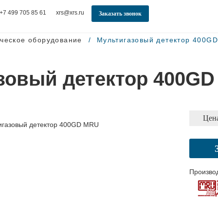
+7 499 705 85 61
xrs@xrs.ru
Заказать звонок
ческое оборудование
Мультигазовый детектор 400G
зовый детектор 400G
Цена
Произво