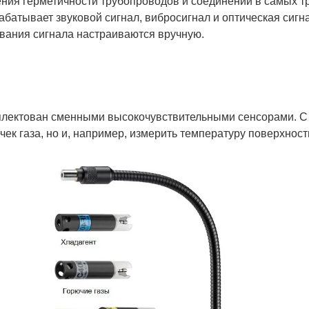
ния герметичности трубопроводов и соединений в самых т
абатывает звуковой сигнал, вибросигнал и оптическая сигн
вания сигнала настраиваются вручную.
плектован сменными высокочувствительными сенсорами. 
ечек газа, но и, например, измерить температуру поверхнос