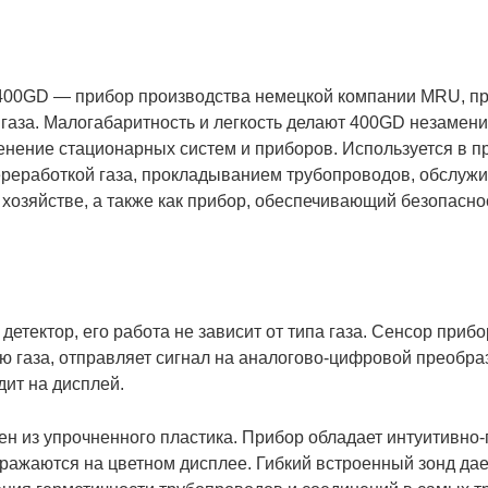
 400GD — прибор производства немецкой компании MRU, п
 газа. Малогабаритность и легкость делают 400GD незамен
нение стационарных систем и приборов. Используется в 
ереработкой газа, прокладыванием трубопроводов, обслуж
хозяйстве, а также как прибор, обеспечивающий безопасно
тектор, его работа не зависит от типа газа. Сенсор прибо
ю газа, отправляет сигнал на аналогово-цифровой преобра
дит на дисплей.
ен из упрочненного пластика. Прибор обладает интуитивн
ражаются на цветном дисплее. Гибкий встроенный зонд да