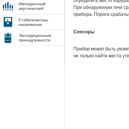
определять место наруше
Импедансный
При обнаружении течи ср
акустический
контроль
прибора. Пороги срабаты
Стабилизаторы
напряжения
Сенсоры
Экспедиционные
принадлежности
Прибор может быть уком
не только найти места ут