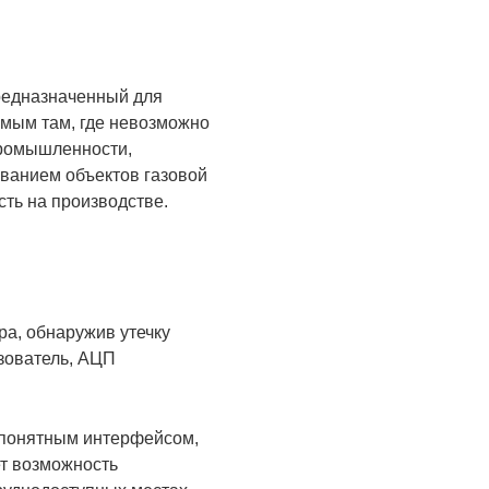
редназначенный для
имым там, где невозможно
промышленности,
иванием объектов газовой
сть на производстве.
ра, обнаружив утечку
зователь, АЦП
о-понятным интерфейсом,
ет возможность