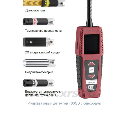
Мультигазовый детектор 400GD с сенсорами