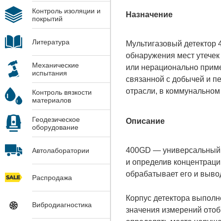
Контроль изоляции и
Назначение
покрытий
Литература
Мультигазовый детектор
обнаружения мест утечек
Механические
или нерационально приме
испытания
связанной с добычей и п
отрасли, в коммунальном 
Контроль вязкости
материалов
Геодезическое
Описание
оборудование
400GD — универсальный де
Автолаборатории
и определив концентраци
обрабатывает его и выво
Распродажа
Корпус детектора выполн
Вибродиагностика
значения измерений отоб