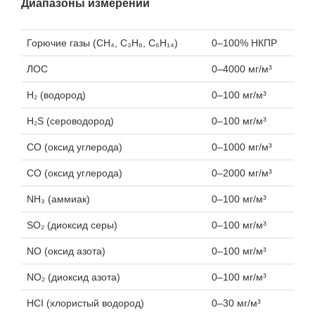
Диапазоны измерений
Горючие газы (CH₄, C₃H₈, C₆H₁₄)
0–100% НКПР
ЛОС
0–4000 мг/м³
Н₂ (водород)
0–100 мг/м³
H₂S (сероводород)
0–100 мг/м³
CO (оксид углерода)
0–1000 мг/м³
CO (оксид углерода)
0–2000 мг/м³
NH₃ (аммиак)
0–100 мг/м³
SO₂ (диоксид серы)
0–100 мг/м³
NO (оксид азота)
0–100 мг/м³
NO₂ (диоксид азота)
0–100 мг/м³
HCI (хлористый водород)
0–30 мг/м³