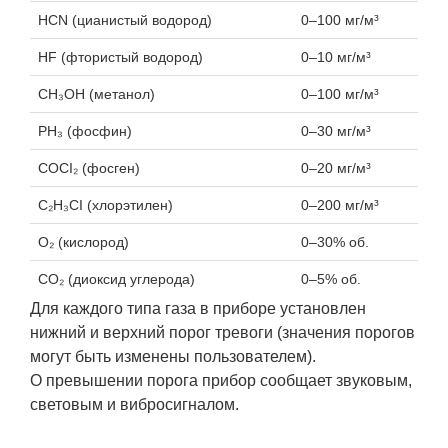
HCN (цианистый водород)
0–100 мг/м³
HF (фтористый водород)
0–10 мг/м³
CH₃OH (метанол)
0–100 мг/м³
PH₃ (фосфин)
0–30 мг/м³
COCI₂ (фосген)
0–20 мг/м³
C₂H₃CI (хлорэтилен)
0–200 мг/м³
O₂ (кислород)
0–30% об.
CO₂ (диоксид углерода)
0–5% об.
Для каждого типа газа в приборе установлен
нижний и верхний порог тревоги (значения порогов
могут быть изменены пользователем).
О превышении порога прибор сообщает звуковым,
световым и вибросигналом.