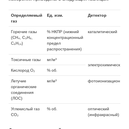
Определяемый
Ед. изм.
Детектор
газ
Горючие газы
% НКПР (нижний
каталитический
(CH₄, C₃H₈,
концентрационный
C₆H₁₄)
предел
распространения)
Токсичные газы
мг/м³
электрохимический
Кислород О₂
% об.
Летучие
мг/м³
фотоионизационный
органические
соединения
(ЛОС)
Углекислый газ
% об.
оптический
СО₂
(инфракрасный)