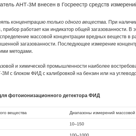
атель АНТ-3М внесен в Госреестр средств измерени
рять концентрацию только одного вещества.
При наличии
, прибор работает как индикатор общей загазованности. В э
спределение массовой концентрации вредных веществ в р
ышенной загазованности. Последующее измерение концент
ими методами.
азовой и химической промышленности наиболее востребов
-3М с блоком ФИД с калибровкой на бензин или на углевод
для фотоионизационного детектора ФИД
ого вещества
Диапазоны измерений массовой 
10–150
100–1000