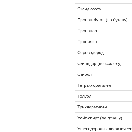
Оксид азота
Пропан-бутан (по бутану)
Пропанол
Пропилен
Сероводород
Скипидар (по ксилолу)
Стирол
Тетрахлорэтилен
Толуол
Трихлорэтилен
Уайт-спирт (по декану)
Углеводороды алифатически