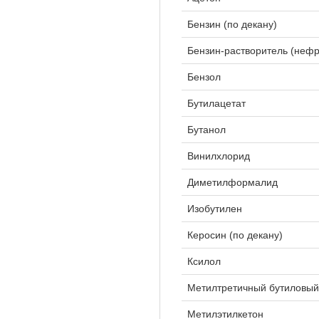
Бензин (по декану)
Бензин-растворитель (нефра
Бензол
Бутилацетат
Бутанол
Винилхлорид
Диметилформалид
Изобутилен
Керосин (по декану)
Ксилол
Метилтретичный бутиловы
Метилэтилкетон