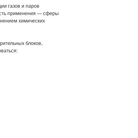
ии газов и паров
ласть применения — сферы
анением химических
ерительных блоков,
оваться: