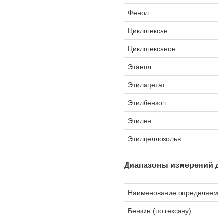
Фенол
Циклогексан
Циклогексанон
Этанол
Этилацетат
Этилбензол
Этилен
Этилцеллозольв
Диапазоны измерений 
Наименование определяем
Бензин (по гексану)