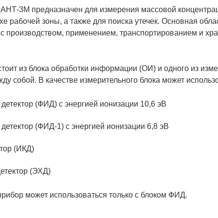
 АНТ-3М предназначен для измерения массовой концентрац
хе рабочей зоны, а также для поиска утечек. Основная об
 с производством, применением, транспортированием и хр
тоит из блока обработки информации (ОИ) и одного из изм
ду собой. В качестве измерительного блока может использ
етектор (ФИД) с энергией ионизации 10,6 эВ
етектор (ФИД-1) с энергией ионизации 6,8 эВ
тор (ИКД)
етектор (ЭХД)
прибор может использоваться только с блоком ФИД.