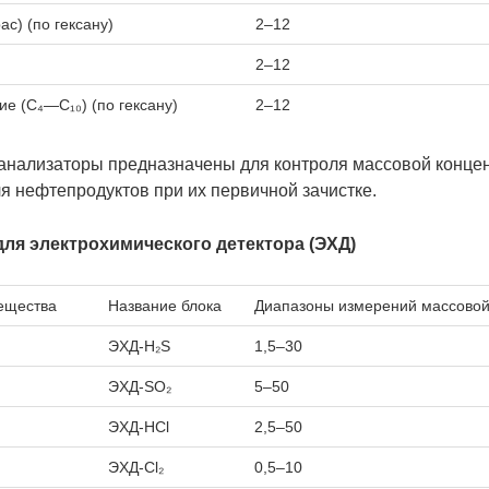
с) (по гексану)
2–12
2–12
е (С₄—С₁₀) (по гексану)
2–12
 анализаторы предназначены для контроля массовой конце
я нефтепродуктов при их первичной зачистке.
ля электрохимического детектора (ЭХД)
ещества
Название блока
Диапазоны измерений массовой 
ЭХД-H₂S
1,5–30
ЭХД-SO₂
5–50
ЭХД-HCl
2,5–50
ЭХД-Cl₂
0,5–10