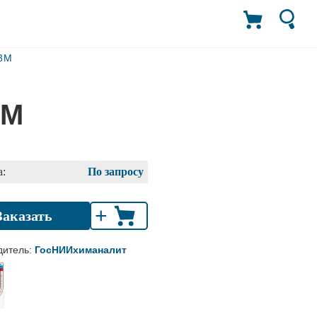
-3М
3М
:
По запросу
+
Заказать
дитель:
ГосНИИхиманалит