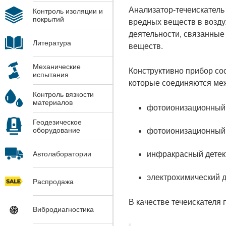
Анализатор-течеискатель
Контроль изоляции и
покрытий
вредных веществ в возду
деятельности, связанные
Литература
веществ.
Механические
Конструктивно прибор сос
испытания
которые соединяются меж
Контроль вязкости
материалов
фотоионизационный д
Геодезическое
оборудование
фотоионизационный д
инфракрасный детек
Автолаборатории
электрохимический д
Распродажа
В качестве течеискателя 
Вибродиагностика