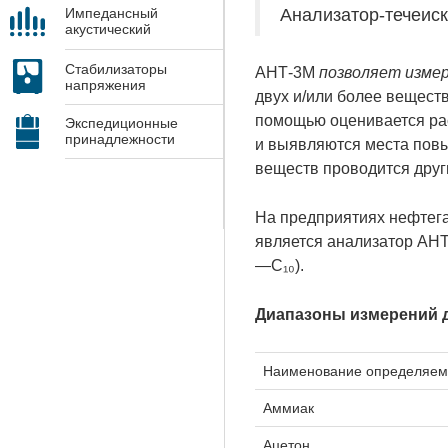
Анализатор-течеиск
Импедансный
акустический
контроль
Стабилизаторы
АНТ-3М
позволяет изме
напряжения
двух и/или более веществ
помощью оценивается ра
Экспедиционные
принадлежности
и выявляются места пов
веществ проводится друг
На предприятиях нефтег
является анализатор АНТ
—С₁₀).
Диапазоны измерений 
Наименование определяем
Аммиак
Ацетон