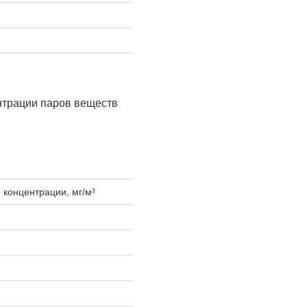
нтрации паров веществ
концентрации, мг/м³