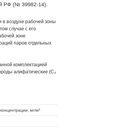
й РФ (№ 39982-14).
 в воздухе рабочей зоны
том случае с его
абочей зоне
раций паров отдельных
анной комплектацией
ороды алифатические (С₄
концентрации, мг/м³