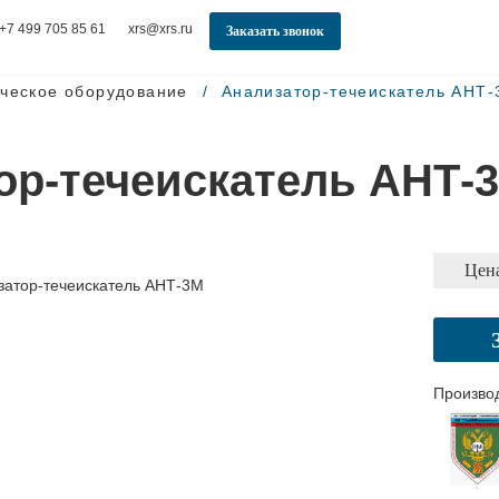
+7 499 705 85 61
xrs@xrs.ru
Заказать звонок
ческое оборудование
Анализатор-течеискатель АНТ
ор-течеискатель АНТ-
Цена
Произво