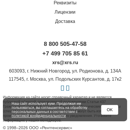
Реквизиты
Лицензии
Доставка
8 800 505-47-58
+7 499 705 85 61
xrs@xrs.ru
603093
, г.
Нижний Новгород
,
ул. Родионова, д. 134А
117545
, г.
Москва
,
ул. Подольских Курсантов, д. 17к2
Информация на сайте носит справочный характер и не является
публичной офертой, определяемой положениями Статьи 437
Наш сайт использует куки. Продолжая им
Гражданского кодекса Российской Федерации. Технические параметры
пользоваться, вы соглашаетесь на обработку
OK
(спецификация) и комплект поставки товара могут быть изменены
персональных данных в соответствии с
производителем без предварительного уведомления. Уточняйте
политикой конфиденциальности
информацию у наших менеджеров.
© 1998–2026 ООО «Рентгенсервис»